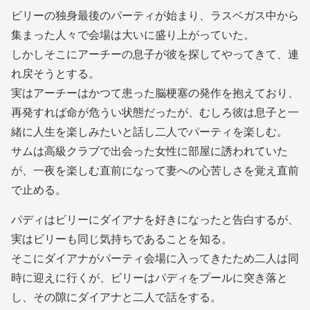
ビリーの独身最後のパーティが始まり、ラスベガス中から
集まった人々で会場は大いに盛り上がっていた。
しかしそこにアーチーの息子が彼を探してやってきて、連
れ戻そうとする。
実はアーチーはかつて患った脳梗塞の発作を抱えており、
再発すれば命が危うい状態だったが、むしろ彼は息子と一
緒に人生を楽しみたいと話し二人でパーティを楽しむ。
サムは高級クラブで出会った女性に部屋に誘われていた
が、一夜を楽しむ直前になって妻への心苦しさを覚え直前
で止める。
パディはビリーにダイアナを好きになったと告白するが、
実はビリーも同じ気持ちであることを知る。
そこにダイアナがパーティ会場に入ってきたため二人は同
時に迎えに行くが、ビリーはパディをプールに突き落と
し、その隙にダイアナと二人で話をする。