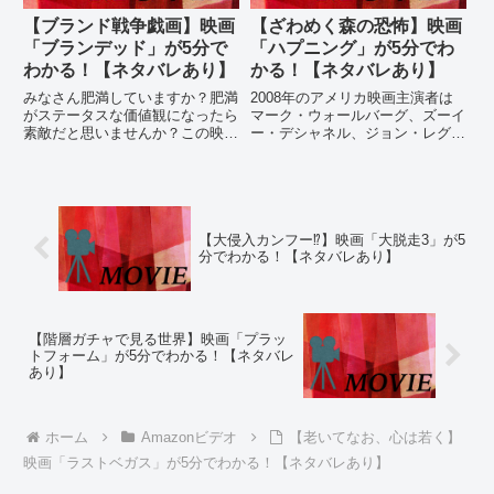
【ブランド戦争戯画】映画
【ざわめく森の恐怖】映画
「ブランデッド」が5分で
「ハプニング」が5分でわ
わかる！【ネタバレあり】
かる！【ネタバレあり】
みなさん肥満していますか？肥満
2008年のアメリカ映画主演者は
がステータスな価値観になったら
マーク・ウォールバーグ、ズーイ
素敵だと思いませんか？この映画
ー・デシャネル、ジョン・レグイ
はそんな世論がどう作られるかを
ザモ人々が突然自傷行為を始める
描いた映画です。終盤のyeppleと
異変に巻き込まれるパニックスリ
Giant softの戦争が見ものです。
ラーこんな人にオススメ！・不気
ネタバレありのあらすじとレビュ
味さを味わいたい・若干のグロ要
ーはコチラ！
素は大丈夫・シックスセンスの...
【大侵入カンフー⁉︎】映画「大脱走3」が5
分でわかる！【ネタバレあり】
【階層ガチャで見る世界】映画「プラッ
トフォーム」が5分でわかる！【ネタバレ
あり】
ホーム
Amazonビデオ
【老いてなお、心は若く】
映画「ラストベガス」が5分でわかる！【ネタバレあり】