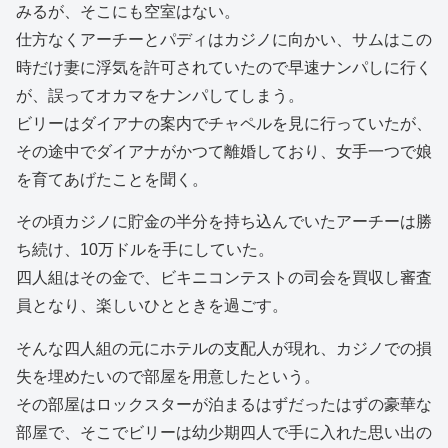
みるが、そこにも空室はない。
仕方なくアーチーとパディはカジノに向かい、サムはこの
時だけ妻に浮気を許可されていたので早速ナンパしに行く
が、誤ってオカマをナンパしてしまう。
ビリーはダイアナの案内でチャペルを見に行っていたが、
その途中でダイアナがかつて離婚しており、女手一つで娘
を育てあげたことを聞く。
その頃カジノに貯金の半分を持ち込んでいたアーチーは勝
ち続け、10万ドルを手にしていた。
四人組はその金で、ビキニコンテストの司会を買収し審査
員となり、楽しいひとときを過ごす。
そんな四人組の元にホテルの支配人が現れ、カジノでの損
失を埋めたいので部屋を用意したという。
その部屋はロックスターが泊まるはずだったはずの豪華な
部屋で、そこでビリーは幼少期四人で手に入れた思い出の