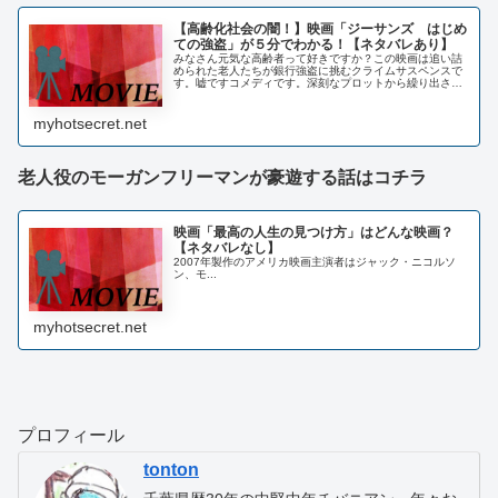
【高齢化社会の闇！】映画「ジーサンズ はじめ
ての強盗」が５分でわかる！【ネタバレあり】
みなさん元気な高齢者って好きですか？この映画は追い詰
められた老人たちが銀行強盗に挑むクライムサスペンスで
す。嘘ですコメディです。深刻なプロットから繰り出され
る老人たちの明るさは、超高齢化社会を迎えた日本がとる
べき姿を示しています。こんなに馬鹿げた銃撃戦ははじめ
てみた…
myhotsecret.net
老人役のモーガンフリーマンが豪遊する話はコチラ
映画「最高の人生の見つけ方」はどんな映画？
【ネタバレなし】
2007年製作のアメリカ映画主演者はジャック・ニコルソ
ン、モ...
myhotsecret.net
プロフィール
tonton