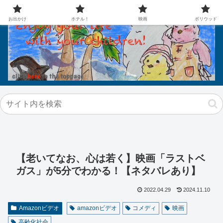
お出かけ
ホテル！
映画
ボリウッド
【老いてなお、心は若く】映画「ラストベ
ガス」が5分でわかる！【ネタバレあり】
2022.04.29
2024.11.10
Amazonビデオ
amazonビデオ
コメディ
映画
高齢化社会