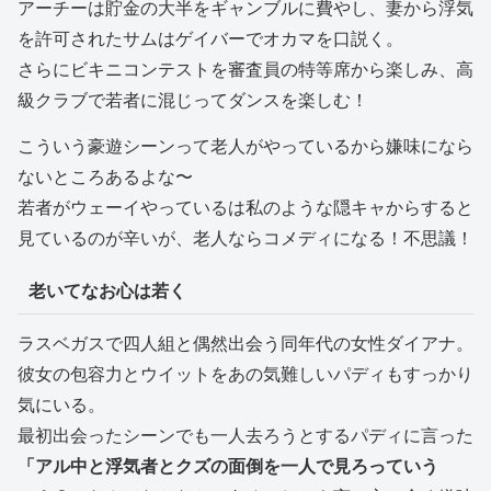
アーチーは貯金の大半をギャンブルに費やし、妻から浮気
を許可されたサムはゲイバーでオカマを口説く。
さらにビキニコンテストを審査員の特等席から楽しみ、高
級クラブで若者に混じってダンスを楽しむ！
こういう豪遊シーンって老人がやっているから嫌味になら
ないところあるよな〜
若者がウェーイやっているは私のような隠キャからすると
見ているのが辛いが、老人ならコメディになる！不思議！
老いてなお心は若く
ラスベガスで四人組と偶然出会う同年代の女性ダイアナ。
彼女の包容力とウイットをあの気難しいパディもすっかり
気にいる。
最初出会ったシーンでも一人去ろうとするパディに言った
「アル中と浮気者とクズの面倒を一人で見ろっていう