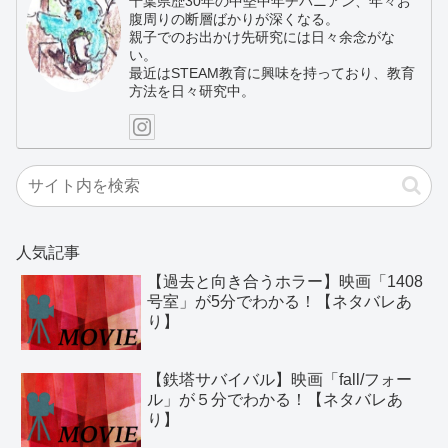
千葉県歴30年の中堅中年チバニアン、年々お
腹周りの断層ばかりが深くなる。
親子でのお出かけ先研究には日々余念がな
い。
最近はSTEAM教育に興味を持っており、教育
方法を日々研究中。
人気記事
【過去と向き合うホラー】映画「1408
号室」が5分でわかる！【ネタバレあ
り】
【鉄塔サバイバル】映画「fall/フォー
ル」が５分でわかる！【ネタバレあ
り】