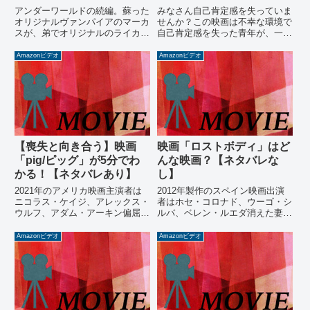
【ネタバレあり】
ぶ出会いの大切さ
アンダーワールドの続編。蘇った
みなさん自己肯定感を失っていま
オリジナルヴァンパイアのマーカ
せんか？この映画は不幸な環境で
スが、弟でオリジナルのライカン
自己肯定感を失った青年が、一つ
のウィリアムの復活を目論む映
の出会いでそれを取り戻す話で
画。果たしてセリーンは最強のヴ
す。環境はあなたを簡単にウスノ
Amazonビデオ
Amazonビデオ
ァンパイアであるマーカスを止め
ロに変えてしまいます。自己肯定
られるのか！？ネタバレありのあ
感を取り戻すには今の環境からの
らすじとレビューはコチラで！
脱出し、出会いを求めるしかない
のです。
【喪失と向き合う】映画
映画「ロストボディ」はど
「pig/ピッグ」が5分でわ
んな映画？【ネタバレな
かる！【ネタバレあり】
し】
2021年のアメリカ映画主演者は
2012年製作のスペイン映画出演
ニコラス・ケイジ、アレックス・
者はホセ・コロナド、ウーゴ・シ
ウルフ、アダム・アーキン偏屈な
ルバ、ベレン・ルエダ消えた妻の
老人が攫われた飼い豚を探すドラ
死体をめぐるサスペンスこんな人
マ映画こんな人にオススメ！・大
にオススメ！・意外な結末が見た
Amazonビデオ
Amazonビデオ
切な人を亡くしたことがある・悲
い・謎が謎を呼ぶ展開が好き・浮
しい出来事から立ち直りたい・静
気はパニッシュ！映画「ロストボ
かな雰囲気の映画が好き映画「...
ディ」はどんな映画？掌の上で...