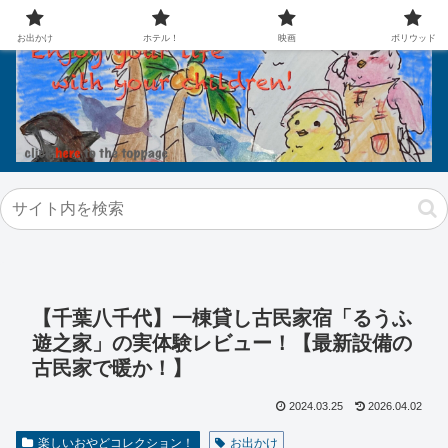
お出かけ
ホテル！
映画
ボリウッド
【千葉八千代】一棟貸し古民家宿「るうふ
遊之家」の実体験レビュー！【最新設備の
古民家で暖か！】
2024.03.25
2026.04.02
楽しいおやどコレクション！
お出かけ