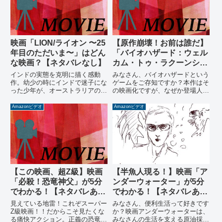
したらみなさんも実は危険な人物
が、作者のサインがなく誰の作か
だったりしないでしょうか？
わかりませんでした。その絵画の
正体が明らかになる時、一体何が
起こるのでしょうか…
映画「LION/ライオン 〜25
【原作崩壊！お前は誰だ】
年目のただいま〜」はどん
「バイオハザード：ウェル
な映画？【ネタバレなし】
カム・トゥ・ラクーンシテ
ィ」が5分でわかる！【ネ
インドの実態を克明に描く感動
みなさん、バイオハザードという
タバレあり】
作。幼少の時にインドで迷子にな
ゲームをご存知ですか？本作はそ
った少年が、オーストラリアの夫
の映画化ですが、なぜか登場人物
婦に拾われ幸せに育ち、わずかな
がことごとくキャラ崩壊を起こし
手がかりをもとにgoogle earthで
ています。そんなキャラ崩壊を埋
Amazonビデオ
Amazonビデオ
故郷を探すという話。あらすじと
め合わせるかのように不必要なま
レビューはコチラで！
でにバイオ要素が散りばめられて
おり、なんとかバイオ映画の体裁
を保っています。キャラ崩壊をギ
ャグとして楽しめる方にオススメ
です！
【この映画、超Z級】映画
【半魚人現る！】映画「ア
「必殺！恐竜神父」が5分
ンダーウォーター」が5分
でわかる！【ネタバレあ
でわかる！【ネタバレあ
り】
り】
見えている地雷！これぞスーパー
みなさん、便利生活って好きです
Z級映画！！だからこそ見たくな
か？映画アンダーウォーターは、
る痛快アクション。正義の恐竜と
みなさんの生活を支える原油採掘