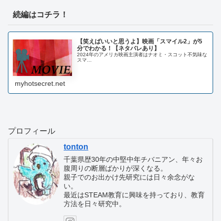
続編はコチラ！
【笑えばいいと思うよ】映画「スマイル2」が5
分でわかる！【ネタバレあり】
2024年のアメリカ映画主演者はナオミ・スコット不気味な
スマ…
myhotsecret.net
プロフィール
tonton
千葉県歴30年の中堅中年チバニアン、年々お
腹周りの断層ばかりが深くなる。
親子でのお出かけ先研究には日々余念がな
い。
最近はSTEAM教育に興味を持っており、教育
方法を日々研究中。