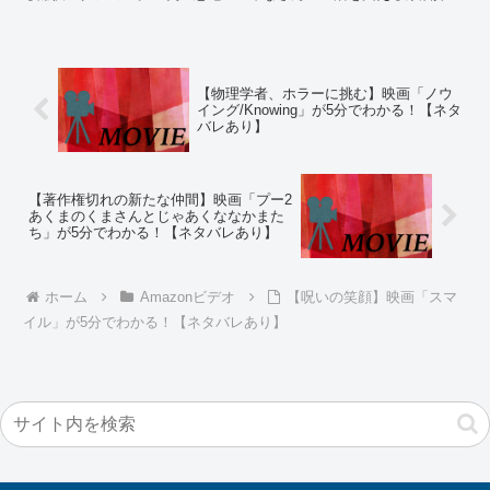
聖アルテミムス学園のテンプル忍
が、怪物を掘り当ててしまったパ
者団との宿命の対決。ゴム製の恐
ニックスリラーです。怪物の今日
竜とマネキン人形のアツいバトル
だけでなく深海の恐怖も味わって
を見逃すな…
ください。最後はきっと虚しくな
る。
【物理学者、ホラーに挑む】映画「ノウ
イング/Knowing」が5分でわかる！【ネタ
バレあり】
【著作権切れの新たな仲間】映画「プー2
あくまのくまさんとじゃあくななかまた
ち」が5分でわかる！【ネタバレあり】
ホーム
Amazonビデオ
【呪いの笑顔】映画「スマ
イル」が5分でわかる！【ネタバレあり】