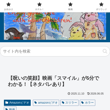
お出かけ
ホテル！
映画
ボリウッド
【呪いの笑顔】映画「スマイル」が5分で
わかる！【ネタバレあり】
2025.11.10
2026.06.05
Amazonビデオ
amazonビデオ
スリラー
ホラー
映画