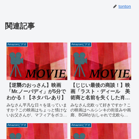
tonton
関連記事
Amazonビデオ
Amazonビデオ
【逆襲のおっさん】映画
【じじい最後の商談！】映
「Mr.ノーバディ」が5分で
画「ラスト・ディール 美
わかる！【ネタバレあり】
術商と名前を失くした肖
像」が5分でわかる！【ネ
みなさん平凡な日々を送っていま
みなさん北欧って好きですか？こ
タバレあり】
すか？この映画はちょっと情けな
の映画はヘルシンキの街並みや画
いお父さんが、マフィアをボコボ
廊、BGMがおしゃれで北欧らし
コにする痛快アクションです。ゴ
さが溢れています。話としては、
ミ捨てを忘れ奥さんに怒られる姿
老美術商が孫と掘り出し物の絵画
Amazonビデオ
Amazonビデオ
からは想像もできませんが、この
を見つける話で、老美術商はその
男とても危険なのです…。もしか
絵画を名画と見込んでいました