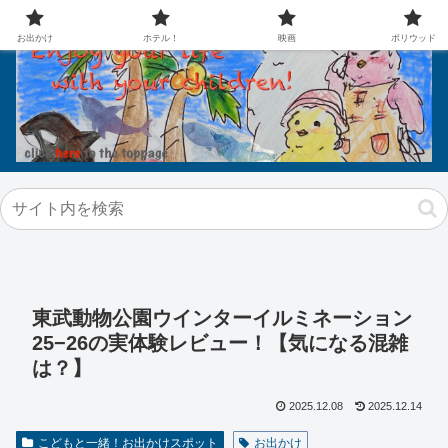
お出かけ
ホテル！
映画
ボリウッド
東武動物公園ウインターイルミネーション
25−26の実体験レビュー！【気になる混雑
は？】
2025.12.08
2025.12.14
こどもと一緒！お出かけスポット
お出かけ