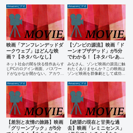
Amazonビデオ
Amazonビデオ
映画「アンフレンデッドダ
【ゾンビの源流】映画「ド
ークウェブ」はどんな映
ーンオブザデッド」が5分
画？【ネタバレなし】
でわかる！【ネタバレあ
り】
ネット社会の闇を抉る怪作あらす
みなさん、ゾンビ映画の源流に触
じPCのログイン画面、パスワー
れたくありませんか？この映画は
ドがなかなか開かない。アカウン
ゾンビ映画を群像劇として成功さ
ト名と同じ「？」でようやくログ
せた過去の名作のリメイクです。
インに成功する。いつも使ういく
ゾンビも走るタイプにアップデー
Amazonビデオ
Amazonビデオ
つかのサイトを開くと「ノラ
トされており古臭さはありませ
CⅣ」という名前でログインされ
ん。初期のウォーキングデッドが
ていたため、自分のアカウントで
好きな人にはオススメです。
ログ...
【差別と友情の旅路】映画
【絶望の現在と甘美な過
「グリーンブック」が5分
去】映画「レミニセンス」