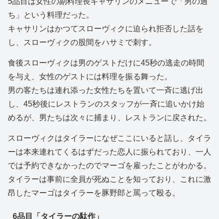
5品目は女性の副料理長キャサリンのメニューで「男の過
ち」という料理だった。
キャサリンはかつてスローヴィクに迫られ拒否した話を
し、スローヴィクの股間をハサミで刺す。
食後スローヴィクは男のゲストだけに45秒の逃走の時間
を与え、女性のゲストには料理を振る舞った。
男の客たちは連れ添った女性たちを置いて一斉に逃げ出
し、45秒後にレストランのスタッフが一斉に追いかけ始
めるが、男たちは次々に捕まり、レストランに戻された。
スローヴィクはタイラーになぜここにいると話し、タイラ
ーは本来連れてくるはずだった恋人に振られており、一人
では予約できなかったのでマーゴを雇ったことがわかる。
タイラーは事前に全員が死ぬことを知っており、これに激
昂したマーゴはタイラーを豚野郎と罵って殴る。
6品目「タイラーの駄作」