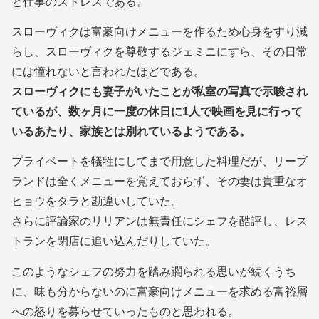
と仕事のストレスである。
スローヴィクは富豪向けメニューを作るため心身をすり減
らし、スローヴィクを尊敬するジェミニにすら、その日常
には憧れないと言われたほどである。
スローヴィクにも妻子がいたことが私室の写真で示唆され
ているが、数ヶ月に一度の休日に1人で映画を見に行って
いるあたり、家族とは別れているようである。
プライベートを犠牲にしてまで用意した料理だが、リーブ
ランドは全くメニューを覚えておらず、その妻は貴重なオ
ヒョウをタラと勘違いしていた。
さらに評論家のリリアンは無責任にシェフを酷評し、レス
トランを閉店に追い込んだりしていた。
このようなシェフの努力を踏み躙られる思いが続くうち
に、味も分からないのに富豪向けメニューを求める富裕層
への怒りを募らせていったものと思われる。