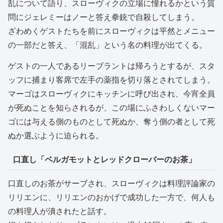
乱について語り、スローヴィクの立場に憧れるかという質
問にジェレミーはノーと答え拳銃で自殺してしまう。
ざわめくゲストたちを前にスローヴィクは平然とメニュー
の一部だと答え、「混乱」という名の料理が出てくる。
ゲストの一人であるリーブラントは帰ろうとするが、スタ
ッフに捕まり客席で左手の薬指を切り落とされてしまう。
マーゴはスローヴィクにキッチンに呼び出され、今宵全員
が死ぬことを知らされるが、この場にふさわしくないマー
ゴには与える側のものとして死ぬか、奪う側の者として死
ぬか選ぶように迫られる。
口直し「ベルガモットとレッドクローバーのお茶」
口直しのお茶がサーブされ、スローヴィクは料理評論家の
リリエンに、リリエンのおかげで成功した一方で、何人も
の料理人が潰されたと話す。