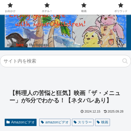
お出かけ
ホテル！
映画
ボリウッド
【料理人の苦悩と狂気】映画「ザ・メニュ
ー」が5分でわかる！【ネタバレあり】
2024.12.15
2025.09.28
Amazonビデオ
amazonビデオ
スリラー
映画