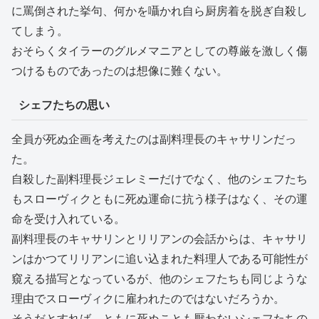
に罵倒された挙句、何かを囁かれ自ら厨房着を脱ぎ自殺し
てしまう。
おそらくタイラーのグルメマニアとしての尊厳を激しく傷
つけるものであったのは想像に難くない。
シェフたちの思い
全員が死ぬ企画を考えたのは副料理長のキャサリンだっ
た。
自殺した副料理長ジェレミーだけでなく、他のシェフたち
もスローヴィクともに死ぬ運命に抗う様子はなく、その運
命を受け入れている。
副料理長のキャサリンとリリアンの会話からは、キャサリ
ンはかつてリリアンに追い込まれた料理人である可能性が
窺える描写となっているが、他のシェフたちも同じような
理由でスローヴィクに雇われたのではないだろうか。
そうだとすれば、ともに死ぬことも厭わないシェフたちの